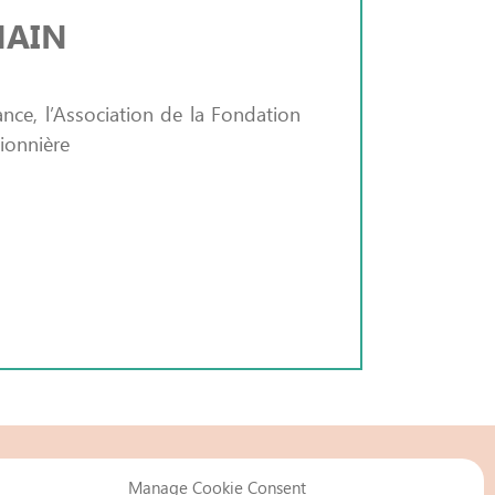
MAIN
nce, l’Association de la Fondation
L
ionnière
c
Manage Cookie Consent