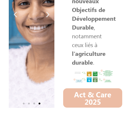
nouveaux
Objectifs de
Développement
Durable
,
notamment
ceux liés à
l’agriculture
durable
.
Act & Care
2025
0
NUTRIO
LES
CH
S
4 ALL :
BRIGADES
KAN