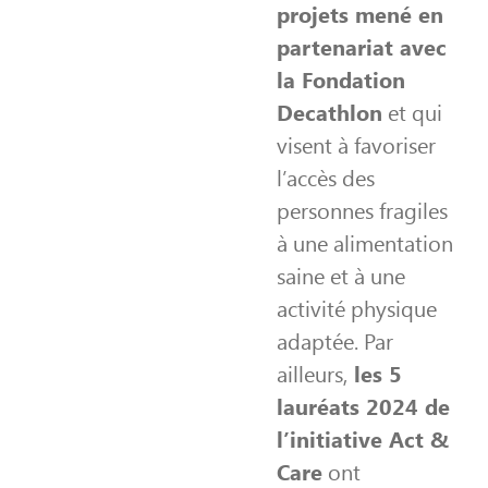
de Jeunes en
projets mené en
se fixe 
situation de
our
finali
partenariat avec
grande
Cliquer
e
d’emmen
exclusion. Le
ici
la Fondation
 000
jeunesse
projet proposé «
pour
eux
territoire 
Nutrition 4 All:
Decathlon
et qui
en
nes
meilleure 
Eat Well, Go
savoir
 26
d’elle-m
visent à favoriser
Further » est un
Agir aujo
plus
programme de
l’accès des
pou
nutrition en Inde
transfo
mais aussi au
personnes fragiles
er
demain
Népal, aux
à une alimentation
Philippines, au
r
Bangladesh et en
saine et à une
Cli
Indonésie...
ir
activité physique
p
s
adaptée. Par
Cliquer
sa
ici
ailleurs,
les 5
p
pour
lauréats 2024 de
en
savoir
l’initiative Act &
plus
Care
ont