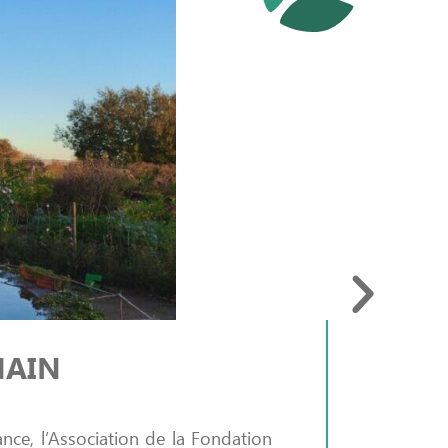
ACT
MAIN
nce, l’Association de la Fondation
C