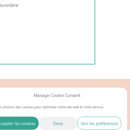
ionnière
s
Manage Cookie Consent
Des questions ?
 utilisons des cookies pour optimiser notre site web et notre service.
Contactez l’équipe de la Fondation Roquette :
fondation@roquette.com
ccepter les cookies
Deny
Voir les préférences
www.roquette.com