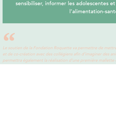
sensibiliser, informer les adolescentes e
l’alimentation-sant
Le soutien de la Fondation Roquette va permettre de mettr
et de co-création avec des collégiens afin d’imaginer des a
permettra également la réalisation d’une première mallette d
adolescents, afin de prévenir, informer et sensibiliser autou
les réseaux sociaux
Clémentine Hugol Gential, Directrice
Laboratoire CIMEOS