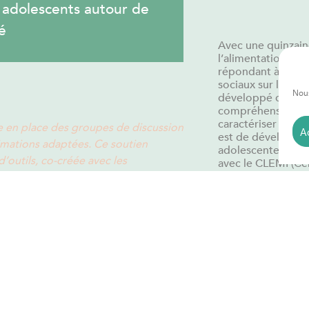
t adolescents autour de
é
Avec une quinzain
l’alimentation, Cl
répondant à des en
sociaux sur les c
Nous
développé dans un
compréhensive) av
caractériser les di
e en place des groupes de discussion
A
est de développer 
nimations adaptées. Ce soutien
adolescente tant 
’outils, co-créée avec les
avec le CLEMI (Cen
FFAB (Fédération 
r des enjeux d’alimentation-santé sur
 Adjointe du